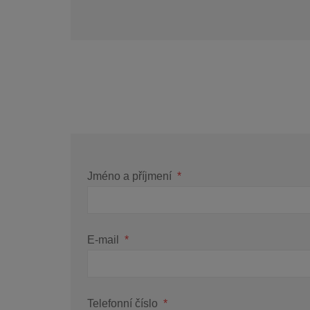
Formulář
se
nepodařilo
odeslat.
Jméno a příjmení
*
E-mail
*
Telefonní číslo
*