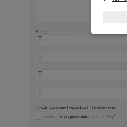
Přílohy
Položky označené hvězdičkou (
*
) jsou povinné.
Souhlasím se zpracováním
osobních údajů
.