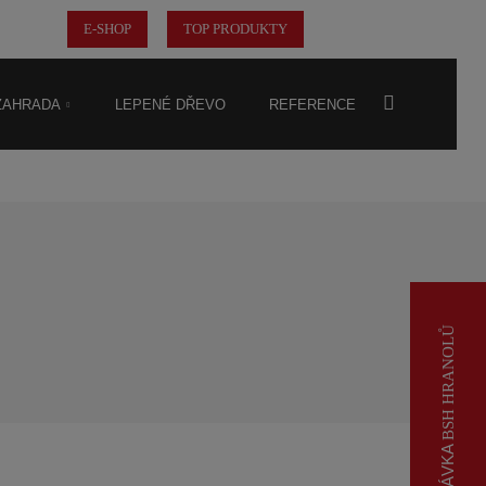
E-SHOP
TOP PRODUKTY
nspirace
 ZAHRADA
LEPENÉ DŘEVO
REFERENCE
BSH HRANOLŮ