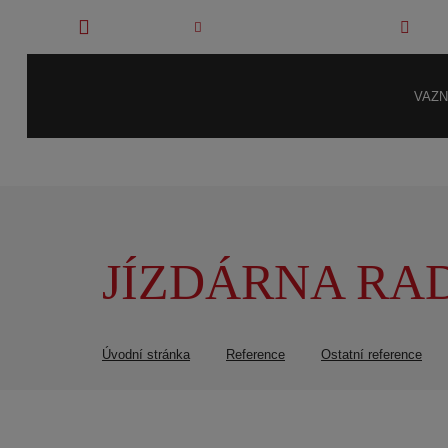
SEDLČANY
info@drevenekonstrukce.cz
+42
VAZN
JÍZDÁRNA RA
Úvodní stránka
Reference
Ostatní reference