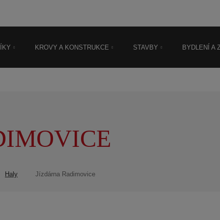
O firmě
Časté dotazy
Kontakt
I
0
318 822 002
ÍKY
KROVY A KONSTRUKCE
STAVBY
BYDLENÍ A
DIMOVICE
Haly
Jízdárna Radimovice