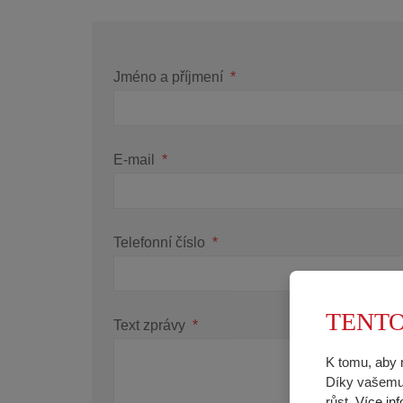
Jméno a příjmení
*
E-mail
*
Telefonní číslo
*
TENTO
Text zprávy
*
K tomu, aby 
Díky vašemu 
růst.
Více in