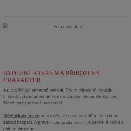
BYDLENÍ, KTERÉ MÁ PŘIROZENÝ
CHARAKTER
A pak přichází
samotné bydlení
. Dřevo přirozeně reguluje
vlhkost, vytváří příjemné klima a dodává interiéru teplo,
které
.
žádný umělý materiál nenahradí
Střešní konstrukce
není vidět, ale nese celý dům. Je to tichý
základ bezpečí. A právě
- je pevné, funkční a
v tom je síla dřeva
přitom přirozené