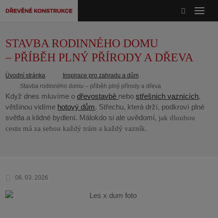
STAVBA RODINNÉHO DOMU
– PŘÍBĚH PLNÝ PŘÍRODY A DŘEVA
Úvodní stránka
Inspirace pro zahradu a dům
Stavba rodinného domu – příběh plný přírody a dřeva
Když dnes mluvíme o
dřevostavbě
nebo
střešních vaznících
,
většinou vidíme
hotový dům
. Střechu, která drží, podkroví plné
světla a klidné bydlení. Málokdo si ale uvědomí,
jak dlouhou
.
cestu má za sebou každý trám a každý vazník
06. 03. 2026