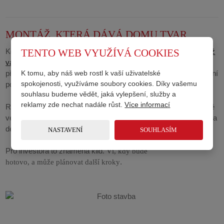
MONTÁŽ, KTERÁ DÁVÁ DOMU TVAR
Když jsou prvky hotové, přichází jejich
.
Montáž
TENTO WEB VYUŽÍVÁ COOKIES
převoz na stavbu
vazníků
bývá otázkou jednoho dne. Jeřáb usadí konstrukci na
K tomu, aby náš web rostl k vaší uživatelské
připravené zdivo a během krátké chvíle získá dům svou základní
spokojenosti, využíváme soubory cookies. Díky vašemu
podobu.
souhlasu budeme vědět, jaká vylepšení, služby a
reklamy zde nechat nadále růst.
Více informací
Rychlost ale neznamená horší výsledek. Naopak. Díky přípravě
ve výrobě je montáž
. Stavba není dlouhé týdny vystavena
přesná
dešti a okolí není zatěžováno zbytečným hlukem a odpadem.
NASTAVENÍ
SOUHLASÍM
Pro investora to znamená klid.
Ví, kdy bude
.
hotovo, a může plánovat další kroky