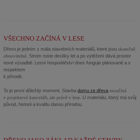
VŠECHNO ZAČÍNÁ V LESE
Dřevo je jedním z mála stavebních materiálů, které jsou
skutečně
. Strom roste desítky let a po vytěžení dává prostor
obnovitelné
nové výsadbě. Lesní hospodářství dnes funguje plánovaně a s
respektem
k přírodě.
To je první důležitý moment. Stavba
domu ze dřeva
nezačíná
U materiálu, který má svůj
v projektové kanceláři, ale právě v lese.
původ, historii a kvalitu danou přírodou.
‎ ‎ ‎ ‎