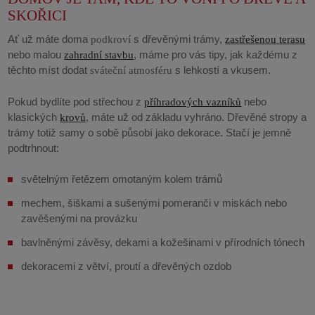
SKOŘICI
Ať už máte doma
s dřevěnými trámy,
podkroví
zastřešenou terasu
nebo malou
, máme pro vás tipy, jak každému z
zahradní stavbu
těchto míst dodat
s lehkostí a vkusem.
sváteční atmosféru
Pokud bydlíte pod střechou z
nebo
příhradových vazníků
klasických
, máte už od základu vyhráno. Dřevěné stropy a
krovů
trámy totiž samy o sobě působí jako dekorace. Stačí je jemně
podtrhnout:
světelným řetězem
omotaným kolem trámů
mechem, šiškami a sušenými pomeranči
v miskách nebo
zavěšenými na provázku
bavlněnými závěsy, dekami a kožešinami
v přírodních tónech
dekoracemi
z větví, proutí a dřevěných ozdob