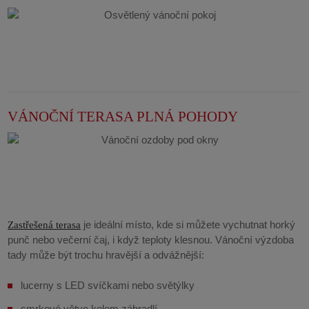
VÁNOČNÍ TERASA PLNÁ POHODY
je ideální místo, kde si můžete vychutnat horký
Zastřešená terasa
punč nebo večerní čaj, i když teploty klesnou. Vánoční výzdoba
tady může být trochu hravější a odvážnější:
lucerny s LED svíčkami nebo světýlky
smrkové větve kolem zábradlí