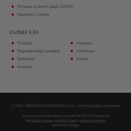
Ochrana osobních údajů (GDPR)
Nastavení Cookies
ZAJÍMÁ VÁS
Produkty
Inspirace
Nejprodávanější produkty
Certifikace
Reference
Kariéra
Kontakty
© 2026, DŘEVĚNÉ KONSTRUKCE s.r.o. - všechna práva vyhrazena
Tento web je chráněn pomocí Google ReCAPTCHA a platí pro
něj
zásady ochrany osobních údajů
a
smluvní podmínky
společnosti Google.