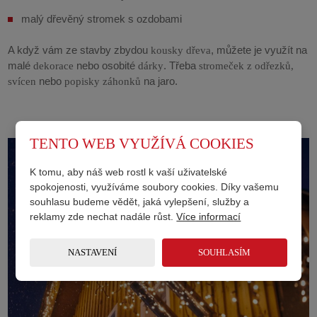
malý
dřevěný stromek
s ozdobami
A když vám ze stavby zbydou
, můžete je využít na
kousky dřeva
malé
nebo osobité
. Třeba
dekorace
dárky
stromeček z odřezků,
nebo
na jaro.
svícen
popisky záhonků
TENTO WEB VYUŽÍVÁ COOKIES
K tomu, aby náš web rostl k vaší uživatelské
spokojenosti, využíváme soubory cookies. Díky vašemu
souhlasu budeme vědět, jaká vylepšení, služby a
reklamy zde nechat nadále růst.
Více informací
NASTAVENÍ
SOUHLASÍM