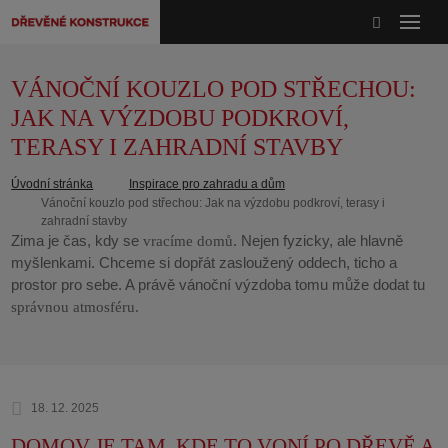
VÁNOČNÍ KOUZLO POD STŘECHOU:
JAK NA VÝZDOBU PODKROVÍ,
TERASY I ZAHRADNÍ STAVBY
Úvodní stránka
Inspirace pro zahradu a dům
Vánoční kouzlo pod střechou: Jak na výzdobu podkroví, terasy i
zahradní stavby
Zima je čas, kdy se
. Nejen fyzicky, ale hlavně
vracíme domů
myšlenkami. Chceme si dopřát zasloužený oddech, ticho a
prostor pro sebe. A právě vánoční výzdoba tomu může dodat tu
správnou atmosféru.
18. 12. 2025
DOMOV JE TAM, KDE TO VONÍ PO DŘEVĚ A