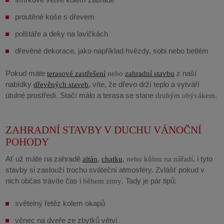
proutěné koše s dřevem
polštáře a deky na lavičkách
dřevěné dekorace, jako například hvězdy, sobi nebo betlém
Pokud máte
z naší
terasové zastřešení
nebo
zahradní stavbu
nabídky
, víte, že dřevo drží teplo a vytváří
dřevěných staveb
útulné prostředí. Stačí málo a terasa se stane
.
druhým obývákem
ZAHRADNÍ STAVBY V DUCHU VÁNOČNÍ
POHODY
Ať už máte na zahradě
, i tyto
altán
,
chatku
, nebo kůlnu na nářadí
stavby si zaslouží trochu sváteční atmosféry. Zvlášť pokud v
nich občas trávíte čas i
. Tady je pár tipů:
během zimy
světelný řetěz
kolem okapů
věnec
na dveře ze zbytků větví