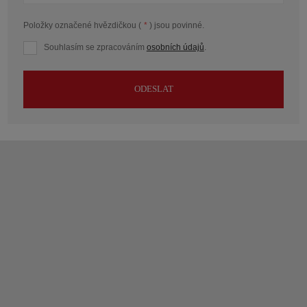
Položky označené hvězdičkou (
*
) jsou povinné.
Souhlasím se zpracováním
osobních údajů
.
ODESLAT
Formulář
se
nepodařilo
odeslat.