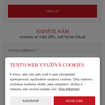
ODESLAT
Formulář
se
nepodařilo
NAPIŠTE NÁM
odeslat.
ozveme se vám dřív, než byste čekali
Jméno a příjmení
*
TENTO WEB VYUŽÍVÁ COOKIES
E-mail
*
K tomu, aby náš web rostl k vaší uživatelské
spokojenosti, využíváme soubory cookies. Díky vašemu
souhlasu budeme vědět, jaká vylepšení, služby a
reklamy zde nechat nadále růst.
Více informací
Telefonní číslo
*
NASTAVENÍ
SOUHLASÍM