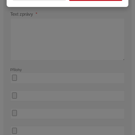
Text zprávy
*
Přílohy