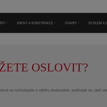
O firmě
Časté dotazy
Kontakt
I
0
318 822 002
ÍKY
KROVY A KONSTRUKCE
STAVBY
BYDLENÍ A
ŽETE OSLOVIT?
kud se rozhodujete o výběru dodavatele, podívejte se, jaké st