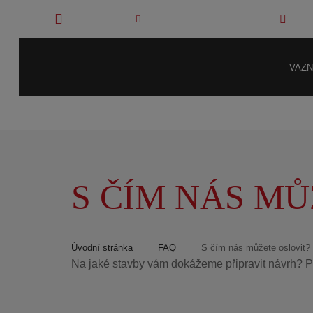
SEDLČANY
info@drevenekonstrukce.cz
+42
VAZN
S ČÍM NÁS MŮ
Úvodní stránka
FAQ
S čím nás můžete oslovit?
Na jaké stavby vám dokážeme připravit návrh? Po