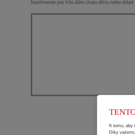
Navrhneme pro Vás dům chatu dílnu nebo sklad 
TENTO
K tomu, aby 
Díky vašemu 