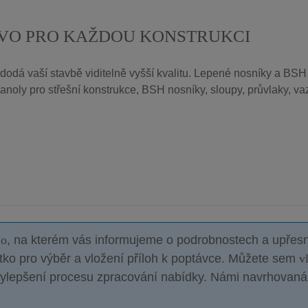
EVO PRO KAŽDOU KONSTRUKCI
tí dodá vaší stavbě viditelně vyšší kvalitu. Lepené nosníky a BS
anoly pro střešní konstrukce, BSH nosníky, sloupy, průvlaky, vaz
lo
, na kterém vás informujeme o podrobnostech a upře
tko pro výběr a vložení příloh k poptávce. Můžete sem
v
 vylepšení procesu zpracování nabídky. Námi navrhovaná