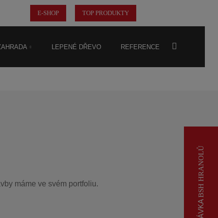
E-SHOP
TOP PRODUKTY
nspirace
 ZAHRADA
LEPENÉ DŘEVO
REFERENCE
BSH HRANOLŮ
avby máme ve svém portfoliu.