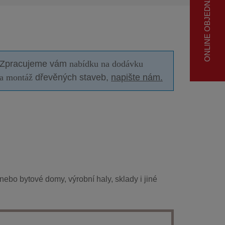
ONLINE OBJEDNÁVKA
Zpracujeme vám
nabídku na dodávku
a montáž
dřevěných staveb,
napište nám.
 nebo bytové domy, výrobní haly, sklady i jiné